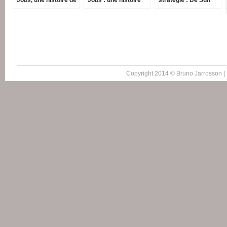
la stratégie, Dunod,
de la stratégie
Tzu à Steve Jobs
2016
Copyright 2014 © Bruno Jarrosson |