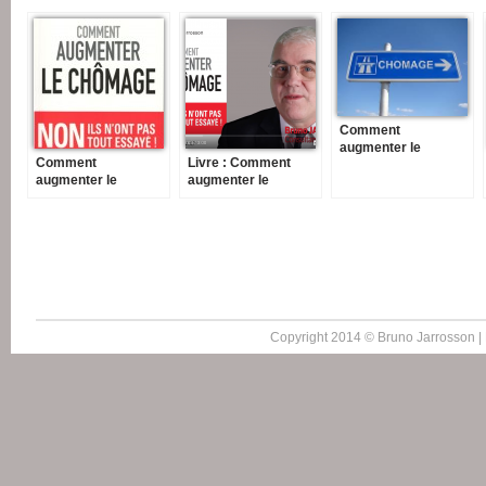
Comment
augmenter le
Comment
Livre : Comment
chômage ? De
augmenter le
augmenter le
quelques idées pour
chômage Non ils
chômage
en finir avec l’emploi
n’ont pas tout
essayé !
Copyright 2014 © Bruno Jarrosson |