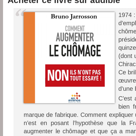
Acheter ce livre sur audible
1974 
d’empl
chômeu
présid
quinze
(dont 
Chirac,
Ce bri
œuvre
d’une 
C’est 
bien 
marque de fabrique. Comment expliquer un
n’est en posant l’hypothèse que la Fr
augmenter le chômage et que ça a mar