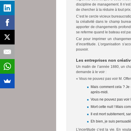
discipline de management. Il n’est 
de chercher à la réduire à tout prix
C’est le cercle vicieux bureaucratiq
la créativité dans le champ burea
apporter de changements profonds. 
se referme quand le bateau est pas
Car pour imprimer un changement 
d’incertitude. L’organisation s’acc
pouvoir.
Les entreprises non créativ
Un matin de l’année 1880, un cha
demande à le voir :
« Vous ne pouvez pas voir M. Offen
Mais comment cela ? Je c
après-midi.
Vous ne pouvez pas voir M
Mort cette nuit ! Mais co
Il est mort subitement, sa
Eh bien, je suis persuadé 
L’incertitude c’est la vie. En voul