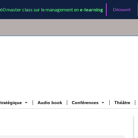
60 master class sur le management en
e-learning
Découvrir
stratégique
Audio book
Conférences
Théâtre