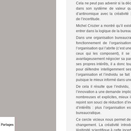
Cela ne peut pas advenir si la dé
dans son système de valeur q
d’antinomique avec la créativité 
de l’incertitude.
Michel Crozier a montré qu’il exist
entrer dans la logique de la bureau
Dans une organisation bureaucrati
fonctionnement de l’organisati
l’organisation qui l’abrite (c’est 
ceux qui les composent), il se
avantageusement négocier sa partic
ses propres intérêts, il a donc tou
pour défendre intelligemment ses
l’organisation et l’individu se fa
puisque le mieux informé dans un
De cela il résulte que l’individu,
l’innovation a une demande implicit
nombreuses et explicites, mieux 
rejoint son souci de réduction d’i
d’intérêts : plus l’organisation 
bureaucratique.
Ce cercle vicieux nous permet de 
Partages
changement. La créativité introd
légitimité scientifique à cette inc