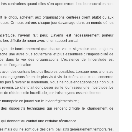
 très contrariées quand elles s’en apercevront. Les bureaucraties sont
nt le choix, achètent aux organisations centrées client plutôt qu’aux
tiques. Or nous entrons chaque jour davantage dans un monde où les
certitude, l’avenir fait peur. L’avenir est nécessairement porteur
ès lors difficile de nouer avec lui un rapport amical.
ogies de fonctionnement que chacun voit et stigmatise tous les jours.
ache une autre plus souterraine et plus essentielle : l’impossibilité de
tude dans la vie des organisations. L’existence de l’incertitude est
e de l’organisation.
 avoir des contrats les plus flexibles possibles. Lorsque nous allons au
nous engageons à rien de plus vis-à-vis du cinéma que ce qui concerne
ns pas à revenir le lendemain. Nous ne nous engageons pas non plus
s revenir. Le client fait donc peser sur le fournisseur une incertitude. Le
nt de réduire cette incertitude, par trois moyens essentiellement :
e monopole en jouant sur le levier réglementaire ;
r des dispositifs techniques qui rendent difficile le changement de
ui donnent au contrat une certaine récurrence.
es mais qui ne sont que des demi palliatifs généralement temporaires,