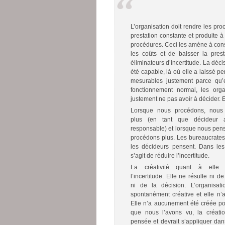
L’organisation doit rendre les pro
prestation constante et produite à 
procédures. Ceci les amène à cons
les coûts et de baisser la prest
éliminateurs d’incertitude. La déci
été capable, là où elle a laissé pe
mesurables justement parce qu’ell
fonctionnement normal, les orga
justement ne pas avoir à décider. E
Lorsque nous procédons, nous
plus (en tant que décideur 
responsable) et lorsque nous pen
procédons plus. Les bureaucrates
les décideurs pensent. Dans les
s’agit de réduire l’incertitude.
La créativité quant à elle i
l’incertitude. Elle ne résulte ni d
ni de la décision. L’organisat
spontanément créative et elle n’a
Elle n’a aucunement été créée pou
que nous l’avons vu, la créati
pensée et devrait s’appliquer dan