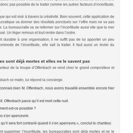
donc pas possible de la traiter comme les autres facteurs d’incertitude,
.
ue qui est visé à travers la créativité. Bien souvent, cette application de
ucratique va donner des résultats ponctuels sur l’offre mais ne va pas
La bureaucratie va se refermer sur l’incertitude aussi vite que la mer
sé. Un léger remous et tout rentre dans l’ordre.
durable à une organisation, il ne suffit pas de lui apporter un peu
ommode de l’incertitude, elle sait la traiter. Il faut aussi un levier du
es sont déjà mortes et elles ne le savent pas
nteur de la troupe d’Offenbach se rend chez le grand compositeur et
bach ce matin, lui répond la concierge.
onnais bien M. Offenbach, nous avons travaillé ensemble encore hier
. Offenbach parce qu’il est mort cette nuit.
mment est-ce possible ?
ns s’en apercevoir.
qu’il sera fort contrarié quand il s’en apercevra », conclut le chanteur.
ant supprimer l’incertitude, les bureaucraties sont déjà mortes et ne le