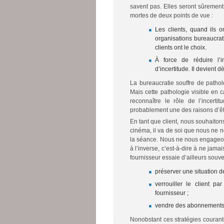
savent pas. Elles seront sûrement
mortes de deux points de vue :
Les clients, quand ils o
organisations bureaucra
clients ont le choix.
À force de réduire l’in
d’incertitude. Il devient d
La bureaucratie souffre de pathol
Mais cette pathologie visible en c
reconnaître le rôle de l’incerti
probablement une des raisons d’êtr
En tant que client, nous souhaitons
cinéma, il va de soi que nous ne 
la séance. Nous ne nous engageo
à l’inverse, c’est-à-dire à ne jamai
fournisseur essaie d’ailleurs souve
préserver une situation d
verrouiller le client pa
fournisseur ;
vendre des abonnements q
Nonobstant ces stratégies courant