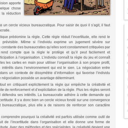
cision apporte
uelque chose
: la réduction
e un cercle vicieux bureaucratique. Pour saisir de quoi il s’agit, il faut
cratie.
que prédomine la règle. Cette règle réduit l’incertitude, elle rend le
on prévisible. Même si l’individu exprime un jugement sévère sur
une constante des bureaucraties qu’elles sont constamment critiquées par
 rend compte que la règle le protège et qu’il peut facilement et
ipation à l’organisation. L’individu connaît la règle du jeu et connaît
tes les cartes en main pour utiliser l’organisation à son propre profit,
 intérêts dans l’environnement qui est le sien. La négociation entre
it dans un contexte de dissymétrie d’information qui favorise l’individu
e négociation possède un avantage déterminant.
 tout en critiquant explicitement la règle qui empêche la créativité et
e de renforcement et d’explicitation de la règle. Plus les règles seront
il défendra ses intérêts. La bureaucratie adhère à cette demande qui
ncertitude. Il y a donc bien un cercle vicieux fondé sur une convergence
est bureaucratique, plus elle a de raisons de renforcer son caractère
comprendre pourquoi la créativité est parfois utilisée comme outil de
uit de l’incertitude dans l’organisation et elle donne une forme de
ertitude. Avec des méthodes et des spécialistes, la créativité devient une