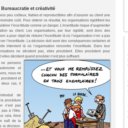
Bureaucratie et créativité
cess peu coûteux, fiables et reproductibles afin d’assurer au client une
moindre coût. Pour obtenir ce résultat, les organisations rigidifient les
idérer l’incertitude comme un danger. L’incertitude risque d’augmenter
ation au client. Les organisations, par leur rigidité, sont donc des
sion a pour objet de réduire l’incertitude là où l’organisation n’en a pas
rcer l’incertitude. La décision doit avoir des conséquences certaines et
e intervient là où l’organisation rencontre l’incertitude. Dans leur
nisations ne décident pas, elles procèdent. Elles procèdent pour
t elles décident quand procéder n’est plus suffisant.
 ne pensons
autonome et
sons, nous ne
 procèdent et
 deux cas, il
ntroduit de
e la procédure
ion n’est pas
 pas à l’être.
r cela. Ainsi
on naît de la
s la décision.