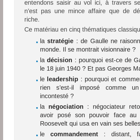
entendons saisir au vol ici, à travers s
n’est pas une mince affaire que de déf
riche.
Ce matériau en cinq thématiques classi
la
stratégie
: de Gaulle ne raison
monde. Il se montrait visionnaire ?
la
décision
: pourquoi est-ce de Ga
le 18 juin 1940 ? Et pas Georges M
le
leadership
: pourquoi et comme
rien s’est-il imposé comme un
incontesté ?
la
négociation
: négociateur ret
avoir posé son pouvoir face au 
Roosevelt qui usa en vain ses belle
le
commandement
: distant, fa