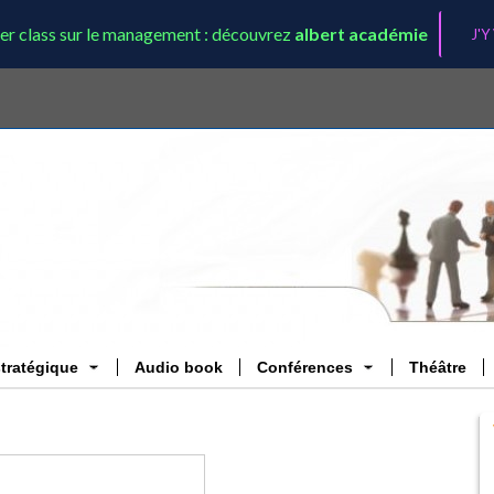
er class sur le management : découvrez
albert académie
J'Y
stratégique
Audio book
Conférences
Théâtre